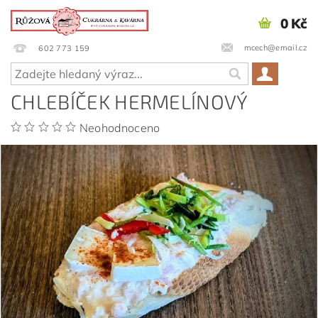
0 Kč
mcech@email.cz
602 773 159
CHLEBÍČEK HERMELÍNOVÝ
Neohodnoceno