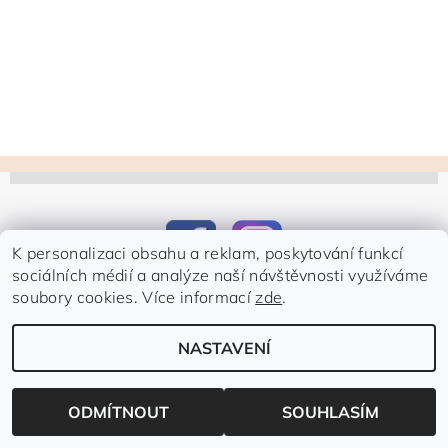
K personalizaci obsahu a reklam, poskytování funkcí
sociálních médií a analýze naší návštěvnosti využíváme
soubory cookies. Více informací
zde
.
Upravit nastavení
2026 ©
E-shop Růžová cukrárna
, všechna práva vyhrazena
NASTAVENÍ
cookies
Vytvořil Shoptet
ODMÍTNOUT
SOUHLASÍM