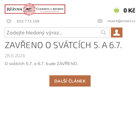
0 Kč
mcech@email.cz
602 773 159
ZAVŘENO O SVÁTCÍCH 5. A 6.7.
28.6.2026
O svátcích 5.7. a 6.7. bude ZAVŘENO.
DALŠÍ ČLÁNEK