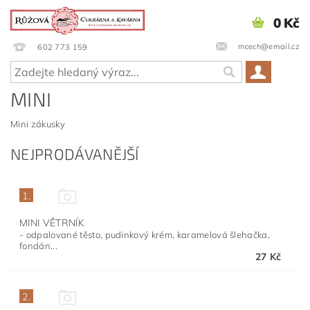
0 Kč
mcech@email.cz
602 773 159
MINI
Mini zákusky
NEJPRODÁVANĚJŠÍ
1.
MINI VĚTRNÍK
- odpalované těsto, pudinkový krém, karamelová šlehačka,
fondán...
27 Kč
2.