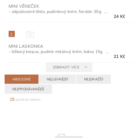
MINI VĚNEČEK
- odpalované těsto, pudinkový krém, fondán 30g ...
24 Kč
3.
MINI LASKONKA
- bílkový korpus, pudink-máslový krém, kokos 15g ...
21 Kč
ZOBRAZIT VÍCE
ABECEDNĚ
NEJLEVNĚJŠÍ
NEJDRAŽŠÍ
NEJPRODÁVANĚJŠÍ
15
položek celkem