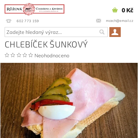
0 Kč
mcech@email.cz
602 773 159
CHLEBÍČEK ŠUNKOVÝ
Neohodnoceno