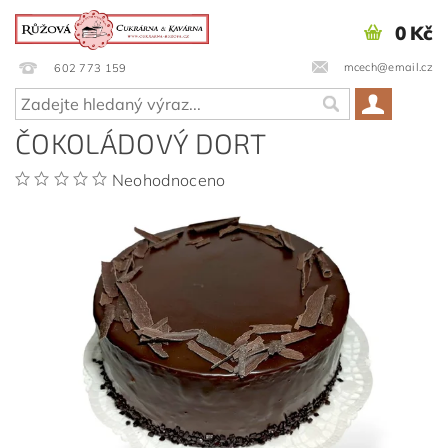
0 Kč
mcech@email.cz
602 773 159
ČOKOLÁDOVÝ DORT
Neohodnoceno