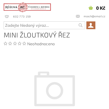
0 Kč
mcech@email.cz
602 773 159
MINI ŽLOUTKOVÝ ŘEZ
Neohodnoceno