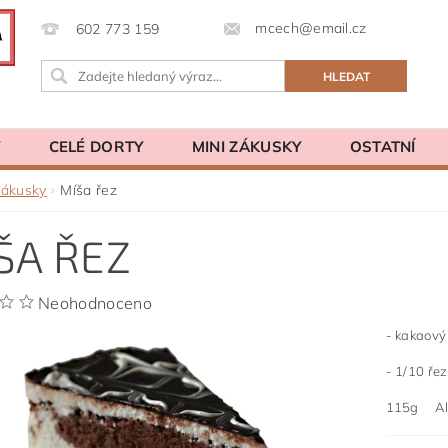
mcech@email.cz
602 773 159
Y
CELÉ DORTY
MINI ZÁKUSKY
OSTATNÍ
zákusky
Míša řez
ŠA ŘEZ
Neohodnoceno
- kakaový
- 1/10 ře
115g Ale