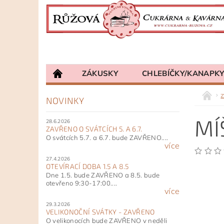
ZÁKUSKY
CHLEBÍČKY/KANAPK
NOVINKY
MÍ
28.6.2026
ZAVŘENO O SVÁTCÍCH 5. A 6.7.
O svátcích 5.7. a 6.7. bude ZAVŘENO....
více
27.4.2026
OTEVÍRACÍ DOBA 1.5 A 8.5
Dne 1.5. bude ZAVŘENO a 8.5. bude
otevřeno 9:30-17:00....
více
29.3.2026
VELIKONOČNÍ SVÁTKY - ZAVŘENO
O velikonocích bude ZAVŘENO v neděli