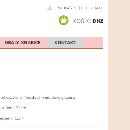
|
PŘIHLÁŠENÍ
REGISTRACE
KOŠÍK:
0 Kč
OBALY, KRABICE
KONTAKT
 piškot, tvaroh/máslový krém, čoko glazura
z, průměr 22cm
rgeny: 1,3,7