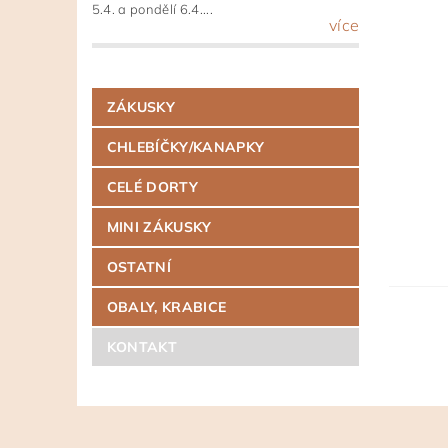
5.4. a pondělí 6.4....
více
ZÁKUSKY
CHLEBÍČKY/KANAPKY
CELÉ DORTY
MINI ZÁKUSKY
OSTATNÍ
OBALY, KRABICE
KONTAKT