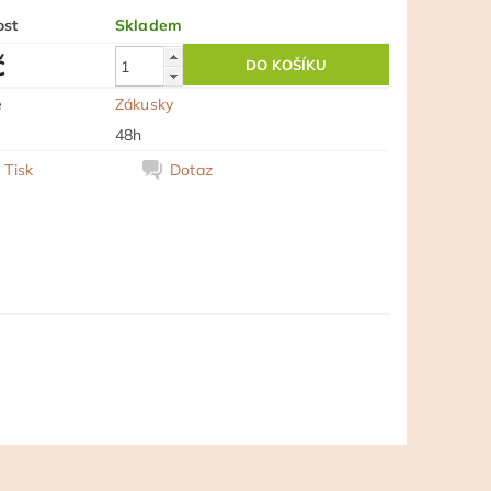
ost
Skladem
č
e
Zákusky
48h
Tisk
Dotaz