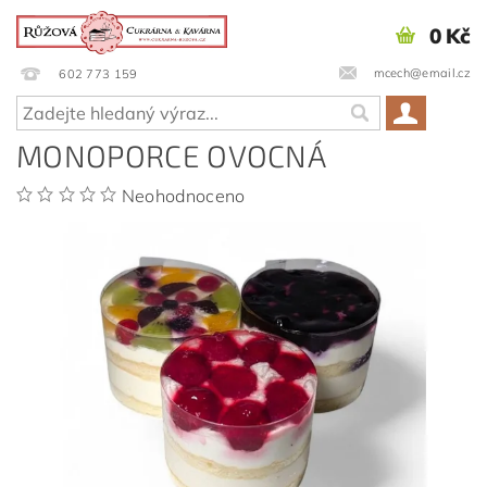
0 Kč
mcech@email.cz
602 773 159
MONOPORCE OVOCNÁ
Neohodnoceno