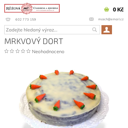
0 Kč
mcech@email.cz
602 773 159
MRKVOVÝ DORT
Neohodnoceno