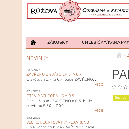
ZÁKUSKY
CHLEBÍČKY/KANAPK
NOVINKY
PA
28.6.2026
ZAVŘENO O SVÁTCÍCH 5. A 6.7.
O svátcích 5.7. a 6.7. bude ZAVŘENO....
více
27.4.2026
OTEVÍRACÍ DOBA 1.5 A 8.5
Bez lepk
Dne 1.5. bude ZAVŘENO a 8.5. bude
otevřeno 9:30-17:00....
více
29.3.2026
VELIKONOČNÍ SVÁTKY - ZAVŘENO
O velikonocích bude ZAVŘENO v neděli