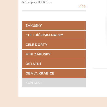
5.4. a pondělí 6.4....
více
ZÁKUSKY
CHLEBÍČKY/KANAPKY
CELÉ DORTY
MINI ZÁKUSKY
OSTATNÍ
OBALY, KRABICE
KONTAKT