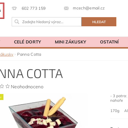
mcech@email.cz
602 773 159
Y
CELÉ DORTY
MINI ZÁKUSKY
OSTATNÍ
zákusky
Panna Cotta
NNA COTTA
Neohodnoceno
- 3 patra
u
nahoře
170g Ale