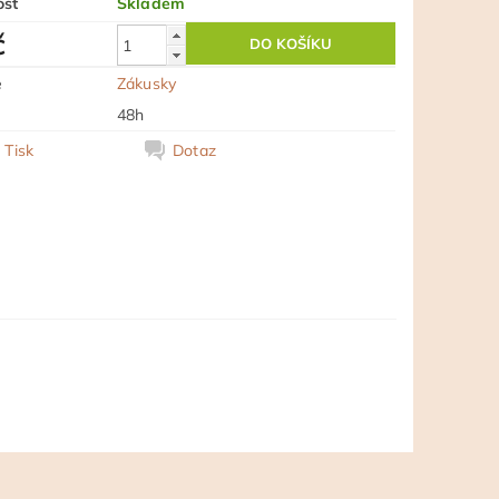
ost
Skladem
č
e
Zákusky
48h
Tisk
Dotaz