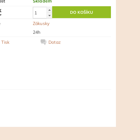
ost
Skladem
č
e
Zákusky
24h
Tisk
Dotaz