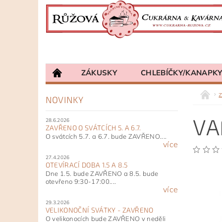
ZÁKUSKY
CHLEBÍČKY/KANAPK
NOVINKY
VA
28.6.2026
ZAVŘENO O SVÁTCÍCH 5. A 6.7.
O svátcích 5.7. a 6.7. bude ZAVŘENO....
více
27.4.2026
OTEVÍRACÍ DOBA 1.5 A 8.5
Dne 1.5. bude ZAVŘENO a 8.5. bude
otevřeno 9:30-17:00....
více
29.3.2026
VELIKONOČNÍ SVÁTKY - ZAVŘENO
O velikonocích bude ZAVŘENO v neděli