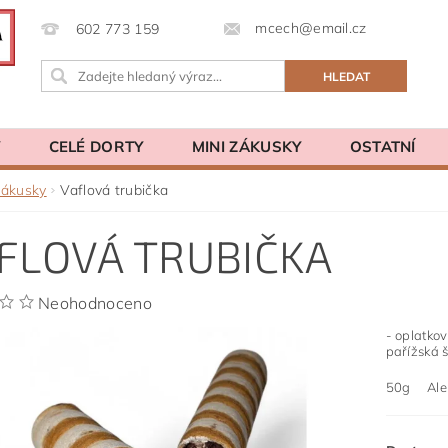
mcech@email.cz
602 773 159
Y
CELÉ DORTY
MINI ZÁKUSKY
OSTATNÍ
zákusky
Vaflová trubička
FLOVÁ TRUBIČKA
Neohodnoceno
- oplatkov
pařížská 
50g Aler