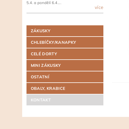
5.4. a pondělí 6.4....
více
ZÁKUSKY
CHLEBÍČKY/KANAPKY
CELÉ DORTY
MINI ZÁKUSKY
OSTATNÍ
OBALY, KRABICE
KONTAKT